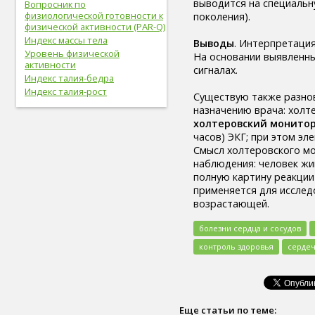
выводится на специальн
Вопросник по
легкие (6)
физиологической готовности к
поколения).
сахар (6)
физической активности (PAR-Q)
сигара (6)
Индекс массы тела
Выводы
. Интерпретация
холестерин (6)
Уровень физической
На основании выявленны
лабораторный показатель (6)
активности
сигналах.
первая помощь (6)
Индекс талия-бедра
вегетарианство (6)
Индекс талия-рост
Существую также разнов
психические болезни (6)
назначению врача: холт
онколог (5)
холтеровский монито
офтальмолог (5)
часов) ЭКГ; при этом эл
лечение (5)
Смысл холтеровского мо
закаливание (5)
наблюдения: человек жив
мочевыделительная
полную картину реакции
система (5)
применяется для исслед
слух (5)
возрастающей.
электронные сигареты (5)
артериальное давление (5)
болезни сердца и сосудов
пищевое поведение (5)
капоэйра (5)
контроль здоровья
сердеч
петанк (5)
дети (5)
тренер (5)
мясо (5)
Еще статьи по теме:
рыба (5)