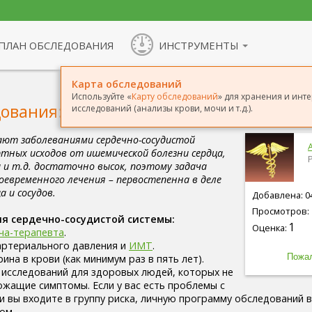
ПЛАН ОБСЛЕДОВАНИЯ
ИНСТРУМЕНТЫ
Карта обследований
Используйте «
Карту обследований
» для хранения и инт
ования: сердечно-сосудистая система
исследований (анализы крови, мочи и т.д.).
ают заболеваниями сердечно-сосудистой
ртных исходов от ишемической болезни сердца,
 и т.д. достаточно высок, поэтому задача
оевременного лечения – первостепенна в деле
а и сосудов.
Добавлена: 04
Просмотров: 
я сердечно-сосудистой системы:
1
Оценка:
ча-терапевта
.
артериального давления и
ИМТ
.
ина в крови (как минимум раз в пять лет).
исследований для здоровых людей, которых не
ожащие симптомы. Если у вас есть проблемы с
ли вы входите в группу риска, личную программу обследований 
ом.