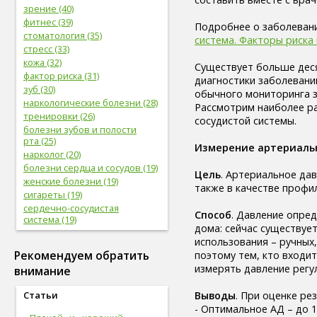
зрение (40)
фитнес (39)
Подробнее о заболевани
стоматология (35)
система. Факторы риска
стресс (33)
кожа (32)
Существует больше дес
фактор риска (31)
диагностики заболевани
зуб (30)
обычного мониторинга з
наркологические болезни (28)
Рассмотрим наиболее р
тренировки (26)
сосудистой системы.
болезни зубов и полости
рта (25)
Измерение артериаль
нарколог (20)
болезни сердца и сосудов (19)
Цель
. Артериальное да
женские болезни (19)
также в качестве профи
сигареты (19)
сердечно-сосудистая
Способ
. Давление опре
система (19)
дома: сейчас существу
женское здоровье (18)
использования – ручных,
глаз (17)
Рекомендуем обратить
поэтому тем, кто входит
спорт (17)
измерять давление регу
внимание
женская половая система (17)
болезни глаз (17)
Выводы
. При оценке ре
Статьи
лабораторные
- Оптимальное АД – до 12
исследования (16)