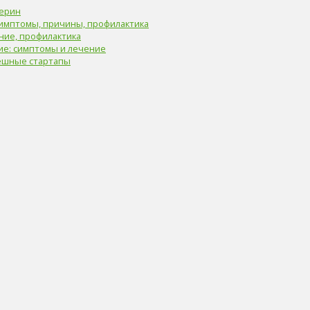
терин
Симптомы, причины, профилактика
ние, профилактика
ие: симптомы и лечение
ешные стартапы