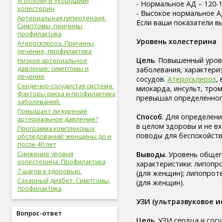
«Плохой» и «хороший»
- Нормальное АД – 120-12
здоровые привычки (16)
холестерин
- Высокое нормальное АД
волосы (15)
Артериальная гипертензия.
Если ваши показатели в
витамины (14)
Симптомы, причины,
сон (14)
профилактика
Уровень холестерина
алкоголизм (13)
Атеросклероз. Причины,
лечение, профилактика
центральная нервная
Цель
. Повышенный уро
система (13)
Низкое артериальное
давление: симптомы и
заболевания, характери
онкологические болезни (12)
лечение
сосудов.
Атеросклероз
,
инструментальное
Сердечно-сосудистая система.
исследование (11)
миокарда, инсульт, тро
Факторы риска и профилактика
идеальный вес (11)
превышал определенног
заболеваний.
упражнения (11)
Повышает ли курение
овощи (11)
Способ
. Для определени
артериальное давление?
мужская половая система (10)
в целом здоровы и не вх
Программа комплексных
психолог (10)
поводы для беспокойства
обследований: женщины до и
психотерапевт (10)
после 40 лет
стоматолог (9)
Снижение уровня
Выводы
. Уровень обще
холестерина. Профилактика
психотерапия (9)
характеристики: липопро
7 шагов к здоровью.
болезни молочных желез (9)
(для женщин); липопроте
Сахарный диабет. Симптомы,
молочная железа (9)
(для женщин).
профилактика
пищеварительная система (9)
фрукты (9)
УЗИ (ультразвуковое и
спорт в большом городе (9)
Вопрос-ответ
дыхательная система (8)
Цель
. УЗИ сердца и сос