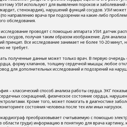
Поэтому УЗИ используют для выявления пороков и заболеваний
икардит, стенокардия), нарушений функций сосудов. УЗИ может
(по направлению врача при подозрении на какие-либо проблемы
ого обследования.
е исследование проводят с помощью аппарата УЗИ: датчик рас
ных сосудов, получая таким образом изображение. Для анализа
й принцип. Все исследование занимает не более 10-20 минут, 
но не требует.
вать полученные данные может только врач. В первую очередь
ердца, форму клапанов, толщину сердечной мышцы; любое отк
овод для дополнительных исследований и подозрений на наруш
афия – классический способ анализа работы сердца. ЭКГ показы
 сердечных сокращений, физическое состояние сердца, нарушен
ектролитами. Кроме того, может помогать в диагностике забол
мониторинге состояния человека после тех или иных нагрузок.
рокардиограф преобразовывает считываемую с помощью элект
в области груди) информацию в понятную для врача картинку, 