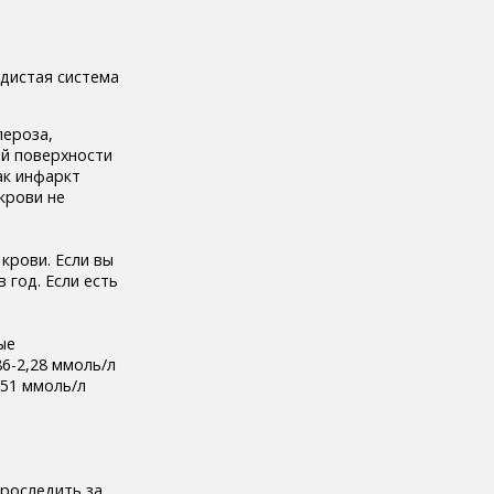
лероза,
й поверхности
ак инфаркт
крови не
крови. Если вы
 год. Если есть
ые
86-2,28 ммоль/л
,51 ммоль/л
проследить за