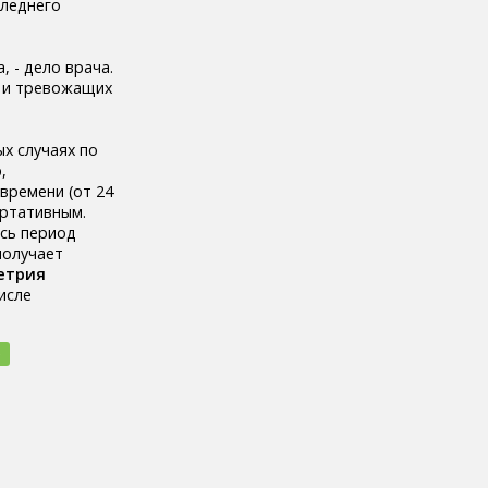
следнего
 - дело врача.
х и тревожащих
х случаях по
,
времени (от 24
ортативным.
есь период
получает
етрия
исле
е