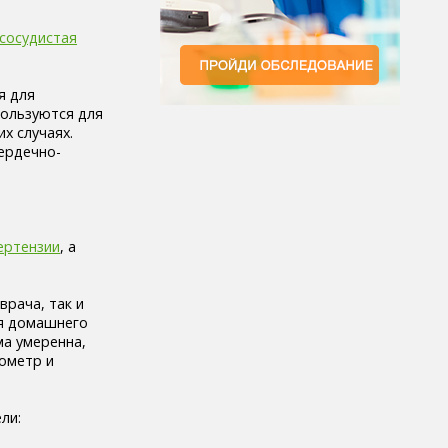
сосудистая
я для
пользуются для
х случаях.
ердечно-
ертензии
, а
врача, так и
ля домашнего
ма умеренна,
нометр и
ли: