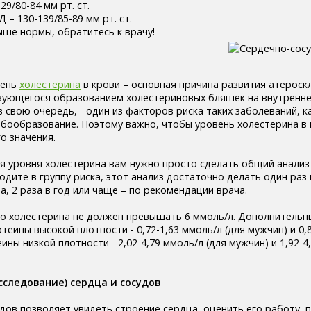
9/80-84 мм рт. ст.
 – 130-139/85-89 мм рт. ст.
ыше нормы, обратитесь к врачу!
вень
холестерина
в крови – основная причина развития атероск
зующегося образованием холестериновых бляшек на внутренне
 в свою очередь, - один из факторов риска таких заболеваний, к
мбообразование. Поэтому важно, чтобы уровень холестерина в 
о значения.
я уровня холестерина вам нужно просто сделать общий анализ 
одите в группу риска, этот анализ достаточно делать один раз в
, 2 раза в год или чаще – по рекомендации врача.
го холестерина не должен превышать 6 ммоль/л. Дополнительн
теины высокой плотности - 0,72-1,63 ммоль/л (для мужчин) и 0,
ины низкой плотности - 2,02-4,79 ммоль/л (для мужчин) и 1,92-4
сследование) сердца и сосудов
удов позволяет увидеть строение сердца, оценить его работу, 