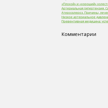
«Плохой» и «хороший» холес
пиво (5)
Артериальная гипертензия. 
злаки (5)
Атеросклероз. Причины, лече
нога (5)
Низкое артериальное давлен
лазерная коррекция (5)
Превентивная медицина: усп
физическая форма (5)
иммунитет (4)
сердце (4)
Комментарии
ногти (4)
мышцы (4)
головной мозг (4)
вода (4)
тренажер (4)
целлюлит (4)
экология (4)
адаптивный спорт (4)
гимнастика (4)
острота зрения (4)
лекарственные средства (4)
диагностика генетических
нарушений (4)
флюорография (4)
общий анализ крови (4)
солярий (4)