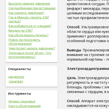
вредные привычки (8)
Высокое нижнее давление
кровотоком в сосудах. 
беременность (8)
Сердцебиении при вставании
(инфаркт миокарда, пер
опорно-двигательная
Как снизить давление?
целевым исследованием 
система (8)
Где в Минске сделать УЗИ
частью профилактическ
гигиена (8)
сердца?
болезни желудочно-кишечного
Как избавиться от одышки?
Способ
. Ультразвуково
тракта (8)
Вредно ли УЗИ?
области сердца или нуж
болезни опорно-двигательной
Как обследовать печень?
применяют допплеровски
системы, травмы (8)
Нужно ли проходить
особенной подготовки о
инфекционные болезни (8)
обследования?
болезни органов дыхания (7)
Чем грозит низкое давление?
Выводы
. Проанализиро
урологические болезни (7)
Здоровье после 40 лет. Что
внимание на строение с
мужские болезни (7)
контролировать?
нормальной картины – п
антропометрия (7)
рот (7)
Электрокардиограмма
Специалисты
очки (7)
отбеливание зубов (7)
кардиолог
Цель
. Электрокардиогр
эндокринная система (7)
терапевт
регулярность и частоту
потенция (7)
блокады, проблемы с эл
депрессия (7)
связанных с сердцем, в 
зависимость (7)
Инструменты
прививки (6)
Способ
. Аппарат элект
Индекс здоровья
близорукость (6)
накладываются на кожу 
Карта обследований
скрининг (6)