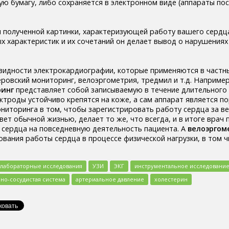
ую бумагу, либо сохраняется в электронном виде (аппараты по
 полученной картинки, характеризующей работу вашего сердца,
х характеристик и их сочетаний он делает вывод о нарушения
идности электрокардиографии, которые применяются в частны
еровский мониторинг, велоэргометрия, тредмил и т.д. Например
ринг
представляет собой записываемую в течение длительного 
ектроды устойчиво крепятся на коже, а сам аппарат является п
ниторинга в том, чтобы зарегистрировать работу сердца за в
ет обычной жизнью, делает то же, что всегда, и в итоге врач 
 сердца на повседневную деятельность пациента. А
велоэргом
ования работы сердца в процессе физической нагрузки, в том ч
лабораторные исследования
УЗИ
ЭКГ
инструментальное исследовани
но-сосудистая система
артериальное давление
холестерин