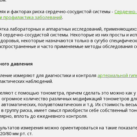
ях и факторах риска сердечно-сосудистой системы -
Сердечно-
 и профилактика заболеваний
.
ятка лабораторных и аппаратных исследований, применяющихс
й сердечно-сосудистой системы. Некоторые из них просты и ис
доровья, некоторые назначаются только в сугубо специфически
аспространенные и часто применяемые методы обследования с
ного давления
вление измеряют для диагностики и контроля
артериальной гип
лактических наблюдений.
деляют с помощью тонометра, причем сделать это можно как у 
ет огромное количество различных модификаций тонометров д
 автоматических, полуавтоматических и т.д. Их стоимость весь
 в группу риска, имеет смысл приобрести себе собственный то
лярно, вплоть до ежедневного контроля.
зультатов измерения можно ориентироваться на такие показате
0/80 мм рт. ст.