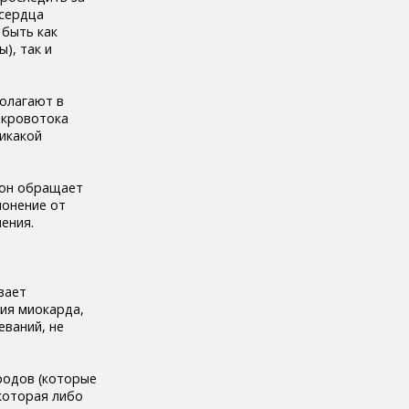
 сердца
 быть как
), так и
полагают в
 кровотока
никакой
 он обращает
лонение от
ения.
вает
ия миокарда,
еваний, не
родов (которые
которая либо