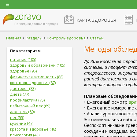
КАРТА ЗДОРОВЬЯ
Главная
>
Разделы
>
Контроль здоровья
>
Статьи
Методы обслед
По категориям
питание (105)
До 30% населения страд
здоровый образ жизни (105)
системы, и процент сме
здоровье (95)
атеросклероза, инсульта
физическая активность (88)
ранней диагностики и св
контроль здоровья (87)
контроля здоровья сердц
диетолог (83)
диета (77)
Плановые обследовани
профилактика (75)
• Ежегодный осмотр
вра
избыточный вес (69)
• Ежегодное измерение 
алкоголь (60)
• Анализ уровня холестер
вес (55)
Это минимальный набор 
курение (47)
беспокоят никакие трев
красота и здоровье (46)
сосудами и сердцем, ес
психология (43)
составить вместе с врач