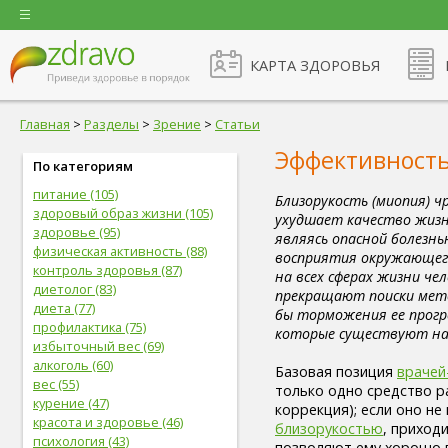
КАРТА ЗДОРОВЬЯ
Главная
>
Разделы
>
Зрение
>
Статьи
Эффективность
По категориям
питание (105)
Близорукость (миопия) ч
здоровый образ жизни (105)
ухудшает качество жизн
здоровье (95)
являясь опасной болезнь
физическая активность (88)
восприятия окружающег
контроль здоровья (87)
на всех сферах жизни че
диетолог (83)
прекращают поиски мето
диета (77)
бы торможения ее прогр
профилактика (75)
которые существуют на
избыточный вес (69)
алкоголь (60)
Базовая позиция
врачей
вес (55)
только одно средство р
курение (47)
коррекция); если оно н
красота и здоровье (46)
близорукостью
, приход
психология (43)
позволяют ему хорошо в