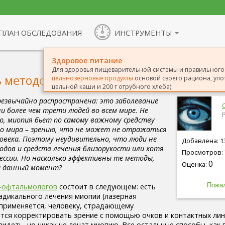
ПЛАН ОБСЛЕДОВАНИЯ
ИНСТРУМЕНТЫ
Здоровое питание
Для здоровья пищеварительной системы и правильного 
 методов борьбы с близорукостью
цельнозерновые продукты
основой своего рациона, упот
цельной каши и 200 г отрубного хлеба).
резвычайно распространена: это заболевание
и более чем трети людей во всем мире. Не
ю, миопия бьет по самому важному средству
о мира – зрению, что не может не отражаться
ловека. Поэтому неудивительно, что люди не
Добавлена: 13
дов и средств лечения близорукости или хотя
Просмотров: 
ессии. Но насколько эффективны те методы,
0
Оценка:
 данный момент?
-офтальмологов
состоит в следующем: есть
адикального лечения миопии (лазерная
е применяется, человеку, страдающему
ится корректировать зрение с помощью очков и контактных лин
идеть, но никак не лечат миопию. Все остальные способы, как 