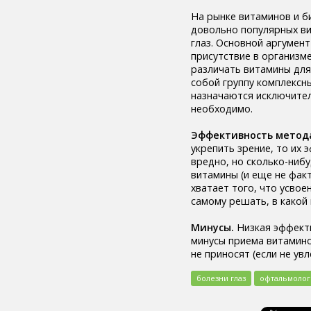
легкие (6)
На рынке витаминов и б
сахар (6)
довольно популярных в
сигара (6)
глаз. Основной аргумен
холестерин (6)
присутствие в организме
лабораторный показатель (6)
различать витамины для
первая помощь (6)
собой группу комплексн
вегетарианство (6)
назначаются исключител
психические болезни (6)
необходимо.
онколог (5)
офтальмолог (5)
Эффективность метод
лечение (5)
укрепить зрение, то их 
закаливание (5)
вредно, но сколько-нибу
мочевыделительная
витамины (и еще не фак
система (5)
хватает того, что усвое
слух (5)
самому решать, в какой 
электронные сигареты (5)
артериальное давление (5)
Минусы.
Низкая эффекти
пищевое поведение (5)
минусы приема витаминов
капоэйра (5)
не приносят (если не ув
петанк (5)
дети (5)
болезни глаз
офтальмолог
тренер (5)
мясо (5)
рыба (5)