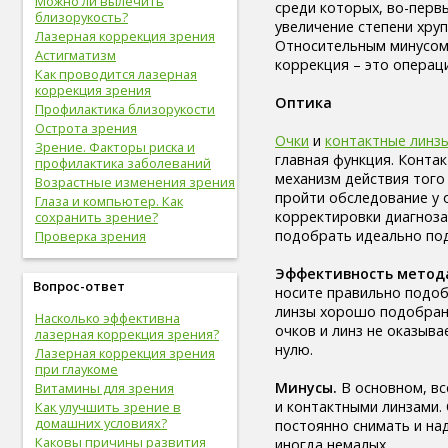
Можно ли вылечить
среди которых, во-первы
здоровые привычки (16)
близорукость?
увеличение степени хру
волосы (15)
Лазерная коррекция зрения
Относительным минусом 
витамины (14)
Астигматизм
коррекция – это операц
сон (14)
Как проводится лазерная
алкоголизм (13)
коррекция зрения
Оптика
центральная нервная
Профилактика близорукости
система (13)
Острота зрения
Очки
и
контактные линз
онкологические болезни (12)
Зрение. Факторы риска и
главная функция. Конта
инструментальное
профилактика заболеваний
исследование (11)
механизм действия того 
Возрастные изменения зрения
идеальный вес (11)
пройти обследование у о
Глаза и компьютер. Как
упражнения (11)
корректировки диагноза
сохранить зрение?
овощи (11)
подобрать идеально по
Проверка зрения
мужская половая система (10)
психолог (10)
Эффективность метод
Вопрос-ответ
психотерапевт (10)
носите правильно подобр
стоматолог (9)
линзы хорошо подобраны
Насколько эффективна
психотерапия (9)
очков и линз не оказыва
лазерная коррекция зрения?
болезни молочных желез (9)
нулю.
Лазерная коррекция зрения
молочная железа (9)
при глаукоме
пищеварительная система (9)
Минусы.
В основном, вс
Витамины для зрения
фрукты (9)
и контактными линзами.
Как улучшить зрение в
спорт в большом городе (9)
домашних условиях?
постоянно снимать и над
дыхательная система (8)
Каковы причины развития
иногда немалых.