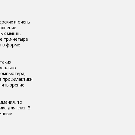
орских и очень
полнение
зных мышц,
е три-четыре
ы в форме
таких
 реально
 компьютера,
ве профилактики
нять зрение,
имания, то
ке для глаз. В
личным