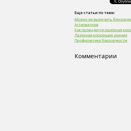
пиво (5)
злаки (5)
Еще статьи по теме:
нога (5)
Можно ли вылечить близорук
лазерная коррекция (5)
Астигматизм
физическая форма (5)
Как проводится лазерная кор
иммунитет (4)
Лазерная коррекция зрения
сердце (4)
Профилактика близорукости
ногти (4)
мышцы (4)
Комментарии
головной мозг (4)
вода (4)
тренажер (4)
целлюлит (4)
экология (4)
адаптивный спорт (4)
гимнастика (4)
острота зрения (4)
лекарственные средства (4)
диагностика генетических
нарушений (4)
флюорография (4)
общий анализ крови (4)
солярий (4)