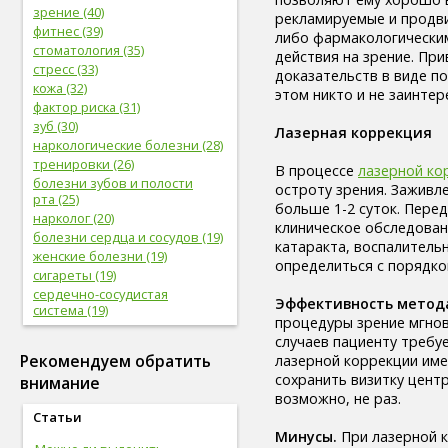
зрение (40)
рекламируемые и продви
фитнес (39)
либо фармакологическим
стоматология (35)
действия на зрение. Пр
стресс (33)
доказательств в виде п
кожа (32)
этом никто и не заинтер
фактор риска (31)
зуб (30)
Лазерная коррекция
наркологические болезни (28)
тренировки (26)
В процессе
лазерной ко
болезни зубов и полости
остроту зрения. Заживле
рта (25)
больше 1-2 суток. Пере
нарколог (20)
клиническое обследован
болезни сердца и сосудов (19)
катаракта, воспалительн
женские болезни (19)
определиться с порядко
сигареты (19)
сердечно-сосудистая
Эффективность метод
система (19)
процедуры зрение мгнов
женское здоровье (18)
случаев пациенту требу
глаз (17)
Рекомендуем обратить
лазерной коррекции име
спорт (17)
сохранить визитку цент
внимание
женская половая система (17)
возможно, не раз.
болезни глаз (17)
Статьи
лабораторные
Минусы.
При лазерной к
исследования (16)