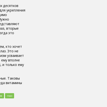
их десятков
 для укрепления
димо
 Нужно
редставляют
лаз, вторые
огда это
ем, кто хочет
лаз. Это не
низм усваивает
 ему вполне
, и только ему
ные. Таковы
реда витамины
ия
глаз