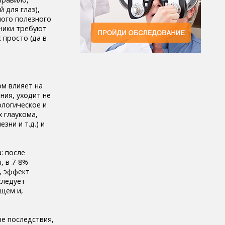
 для глаз),
ного полезного
вники требуют
 просто (да в
ом влияет на
ния, уходит не
логическое и
 глаукома,
зни и т.д.) и
: после
, в 7-8%
, эффект
следует
ущем и,
е последствия,