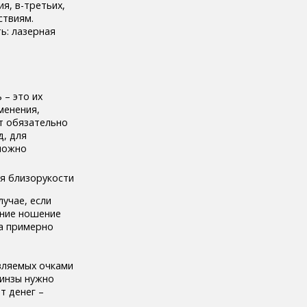
я, в-третьих,
ствиям.
ь: лазерная
 – это их
менения,
ет обязательно
д, для
 можно
лучае, если
ение ношение
на примерно
вляемых очками
линзы нужно
т денег –