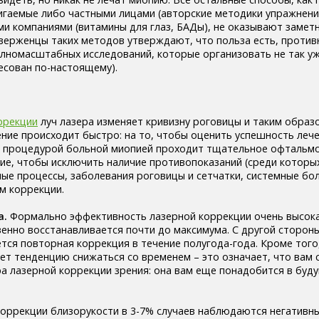
гаемые либо частными лицами (авторские методики упражнений
и компаниями (витамины для глаз, БАДы), не оказывают замет
иверженцы таких методов утверждают, что польза есть, проти
олномасштабных исследований, которые организовать не так уж
есован по-настоящему).
ррекции
луч лазера изменяет кривизну роговицы и таким образ
ние происходит быстро: на то, чтобы оценить успешность лече
д процедурой больной миопией проходит тщательное офтальмо
ие, чтобы исключить наличие противопоказаний (среди которых
ые процессы, заболевания роговицы и сетчатки, системные боле
м коррекции.
а.
Формально эффективность лазерной коррекции очень высока
енно восстанавливается почти до максимума. С другой стороны
ется повторная коррекция в течение полугода-года. Кроме того
ет тенденцию снижаться со временем – это означает, что вам 
ра лазерной коррекции зрения: она вам еще понадобится в буд
оррекции близорукости в 3-7% случаев наблюдаются негативны