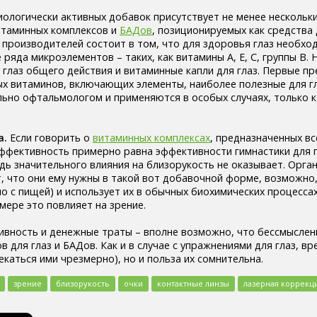
иологически активных добавок присутствует не менее нескольк
итаминных комплексов и
БАДов
, позиционируемых как средства
т производителей состоит в том, что для здоровья глаз необхо
 ряда микроэлементов – таких, как витамины А, Е, С, группы В.
 глаз общего действия и витаминные капли для глаз. Первые п
ых витаминов, включающих элементы, наиболее полезные для г
ьно офтальмологом и применяются в особых случаях, только к
а.
Если говорить о
витаминных комплексах
, предназначенных вс
эффективность примерно равна эффективности гимнастики для г
дь значительного влияния на близорукость не оказывает. Орга
т, что они ему нужны в такой вот добавочной форме, возможно,
но с пищей) и использует их в обычных биохимических процессах
мере это повлияет на зрение.
вность и денежные траты – вполне возможно, что бессмыслен
 для глаз и БАДов. Как и в случае с упражнениями для глаз, в
лекаться ими чрезмерно), но и польза их сомнительна.
зрение
близорукость
очки
контактные линзы
лазерная коррекц