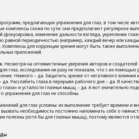
рограмм, предлагающих упражнения для глаз, в том числе авт
ые комплексы схожи по сути: они предполагают регулярное вы
й (фокусировка, изменение дальности взгляда, укрепление гла
но равной периодичностью (например, каждый вечер или кажды
т). Комплексы для коррекции зрения могут быть также выполнен
ильных приложений.
а.
Несмотря на оптимистичные уверения авторов и создателей 
ля глаз, исследования ни разу не показали, что с их помощью
рение. Немного – да. Защитить зрение от негативного влияния
 да. Расслабить глаза в перерыве рабочего дня – да. В качест
 глаза» и усталости глазных мышц – да. А вот значительно под
о упражнения для глаз не способны.
ажнений для глаз условны: их выполнение требует времени и вн
 вызвать необходимость постоянно напоминать себе о гимнасти
ия полезны (хотя бы для глазных мышц), поэтому являются от
.
АДы