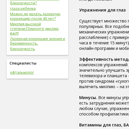
близорукости?
вредные привычки (8)
глаза ребенка
беременность (8)
Упражнения для глаз
Можно ли делать лазерную
опорно-двигательная
коррекцию после 40 лет?
система (8)
Существует множество п
Миопия высокой
гигиена (8)
популярных. Все подобн
степени.Помогите умоляю
болезни желудочно-кишечного
механических упражнени
вас!!!
тракта (8)
расслабление) с пример
Лазерная коррекция зрения и
болезни опорно-двигательной
часа в течение 15 мину
беременность.
системы, травмы (8)
онлайн-программ и моб
близорукость
инфекционные болезни (8)
болезни органов дыхания (7)
Эффективность метод
урологические болезни (7)
Специалисты
комплексов упражнений д
мужские болезни (7)
значительно улучшить з
антропометрия (7)
офтальмолог
телевизора и планшета –
рот (7)
против синдрома «сухого
очки (7)
вылечить миопию – на эт
отбеливание зубов (7)
эндокринная система (7)
Минусы.
Все минусы упр
потенция (7)
есть затруднения может
депрессия (7)
любом случае, упражнен
зависимость (7)
способом профилактики
прививки (6)
близорукость (6)
Витамины для глаз, Б
скрининг (6)