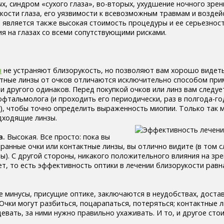
х, синдром «сухого глаза», во-вторых, ухудшение ночного зрени
пкости глаза, его уязвимости к всевозможным травмам и воздей
является также высокая стоимость процедуры и ее серьезност
ия на глазах со всеми сопутствующими рисками.
ы
не устраняют близорукость, но позволяют вам хорошо видеть
ктные линзы от очков отличаются исключительно способом при
и другого одинаков. Перед покупкой очков или линз вам следу
фтальмолога (и проходить его периодически, раз в полгода-го
), чтобы точно определить выраженность миопии. Только так
дходящие линзы.
а.
Высокая. Все просто: пока вы
анные очки или контактные линзы, вы отлично видите (в том с
). С другой стороны, никакого положительного влияния на зр
ет, то есть эффективность оптики в лечении близорукости рав
е минусы, присущие оптике, заключаются в неудобствах, доста
 Очки могут разбиться, поцарапаться, потеряться; контактные 
евать, за ними нужно правильно ухаживать. И то, и другое стои